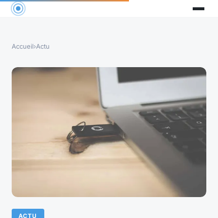
Accueil
›
Actu
ACTU